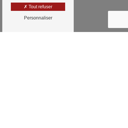
Tout refuser
Personnaliser
VOTRE TAXI À
UNIEUX
Bénéficiez à travers toute la France de
vos transports privés et professionnels.
Langues parlées : Français
L'aventure commença au mois de
novembre 1997,