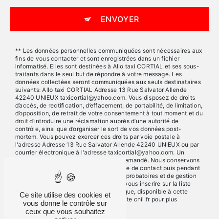
ENVOYER
** Les données personnelles communiquées sont nécessaires aux
fins de vous contacter et sont enregistrées dans un fichier
informatisé. Elles sont destinées à Allo taxi CORTIAL et ses sous-
traitants dans le seul but de répondre à votre message. Les
données collectées seront communiquées aux seuls destinataires
suivants: Allo taxi CORTIAL Adresse 13 Rue Salvator Allende
42240 UNIEUX taxicortial@yahoo.com. Vous disposez de droits
d’accès, de rectification, d’effacement, de portabilité, de limitation,
d’opposition, de retrait de votre consentement à tout moment et du
droit d’introduire une réclamation auprès d’une autorité de
contrôle, ainsi que d’organiser le sort de vos données post-
mortem. Vous pouvez exercer ces droits par voie postale à
l'adresse Adresse 13 Rue Salvator Allende 42240 UNIEUX ou par
courrier électronique à l'adresse taxicortial@yahoo.com. Un
justificatif d'identité pourra vous être demandé. Nous conservons
vos données pendant la période de prise de contact puis pendant
la durée de prescription légale aux fins probatoires et de gestion
des contentieux. Vous avez le droit de vous inscrire sur la liste
d'opposition au démarchage téléphonique, disponible à cette
Ce site utilise des cookies et
adresse:
Bloctel.gouv.fr
. Consultez le site cnil.fr pour plus
vous donne le contrôle sur
d’informations sur vos droits.
ceux que vous souhaitez